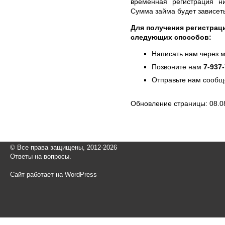
временная регистрация н
Сумма займа будет зависеть
Для получения регистрац
следующих способов:
Написать нам через 
Позвоните нам
7-937
Отправьте нам сообщ
Обновление страницы: 08.0
© Все права защищены, 2012-2026
Ответы на вопросы.
Сайт работает на WordPress